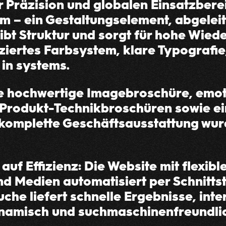
r Präzision und globalen Einsatzberei
rm – ein Gestaltungselement, abgelei
 gibt Struktur und sorgt für hohe Wie
ziertes Farbsystem, klare Typografie, 
 in systems.
ne hochwertige Imagebroschüre, emot
Produkt-Technikbroschüren sowie ein
 komplette Geschäftsausstattung wu
t auf Effizienz: Die Website mit flexi
d Medien automatisiert per Schnittste
che liefert schnelle Ergebnisse, inte
amisch und suchmaschinenfreundlic