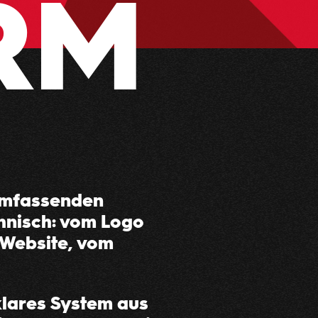
RM
umfassenden
chnisch: vom Logo
-Website, vom
klares System aus