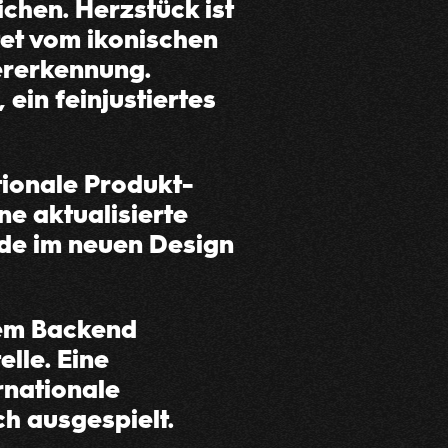
chen. Herzstück ist
tet vom ikonischen
dererkennung.
ein feinjustiertes
ionale Produkt-
e aktualisierte
rde im neuen Design
blem Backend
lle. Eine
rnationale
h ausgespielt.