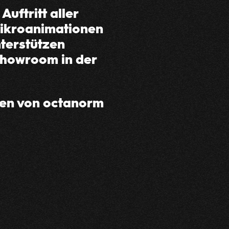
uftritt aller
Mikroanimationen
terstützen
Showroom in der
ken von octanorm