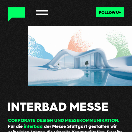
FOLLOW U+
INTERBAD MESSE
CORPORATE DESIGN UND MESSEKOMMUNIKATION.
Für die
interbad
der Messe Stuttgart gestalten wir
seit vielen Jahren die visuelle Kommunikation. Bereits