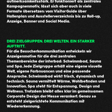
aufmerksamkeitsstark. Er funktioniert als zentrales
Kampagnenmotiv, lässt sich aber auch in viele
Formate übersetzen: vom Visitor Guide über
Hallenplan und Ausstellerverzeichnis bis zu Roll-up,
Anzeige, Banner und Social Media.
DREI ZIELGRUPPEN. DREI WELTEN. EIN STARKER
AUFTRITT.
Für die Besucherkommunikation entwickeln wir
Anzeigenmotive für die drei zentralen
Themenbereiche der interbad: Schwimmbad, Sauna
und Spa. Jede Zielgruppe erhält eine eigene visuelle
Welt, eigene Farbnuancen und eine passende
Ansprache. Schwimmbad wirkt frisch, dynamisch und
technisch. Sauna vermittelt Wärme, Wohlbefinden und
Innovation. Spa steht für Entspannung, Design und
Wellness. Trotzdem bleibt alles klar im gemeinsamen
Corporate Design der Messe verankert. Genau so
entsteht zielgerichtete Kommunikation mit
Wiedererkennung.