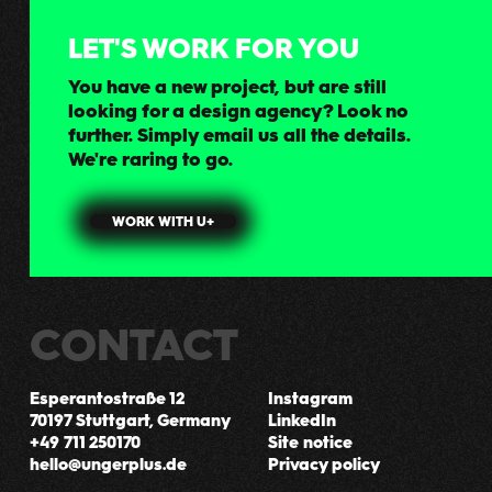
LET'S WORK FOR YOU
You have a new project, but are still
looking for a design agency? Look no
further. Simply email us all the details.
We're raring to go.
WORK WITH U+
CONTACT
Esperantostraße 12
Instagram
70197 Stuttgart, Germany
LinkedIn
+49 711 250170
Site notice
hello@ungerplus.de
Privacy policy